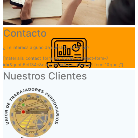
Contacto
¿ Te interesa alguno de nuestros servicios?
[materialis_contact_form shortcode=”contact-form-7
id=&quot;6cff34c&quot; title=&quot;Contact form 1&quot;”]
Nuestros Clientes